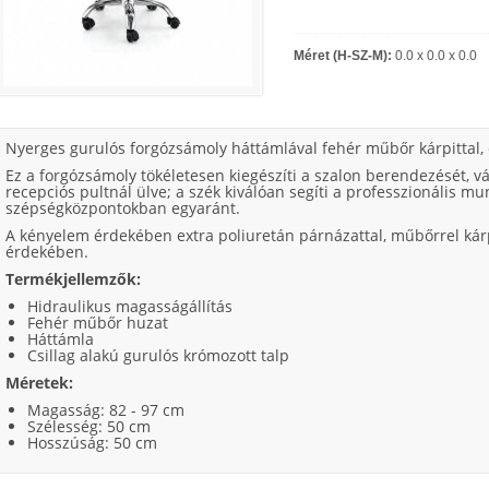
Méret (H-SZ-M):
0.0 x 0.0 x 0.0
Nyerges gurulós forgózsámoly háttámlával fehér műbőr kárpittal, c
Ez a forgózsámoly tökéletesen kiegészíti a szalon berendezését, vá
recepciós pultnál ülve; a szék kiválóan segíti a professzionális m
szépségközpontokban egyaránt.
A kényelem érdekében extra poliuretán párnázattal, műbőrrel kárpi
érdekében.
Termékjellemzők:
Hidraulikus magasságállítás
Fehér műbőr huzat
Háttámla
Csillag alakú gurulós krómozott talp
Méretek:
Magasság: 82 - 97 cm
Szélesség: 50 cm
Hosszúság: 50 cm