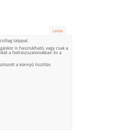
Leírás
sillag talppal.
gáskor is használható, vagy csak a
unkát a fodrászszalonokban és a
tozott a könnyű tisztítás