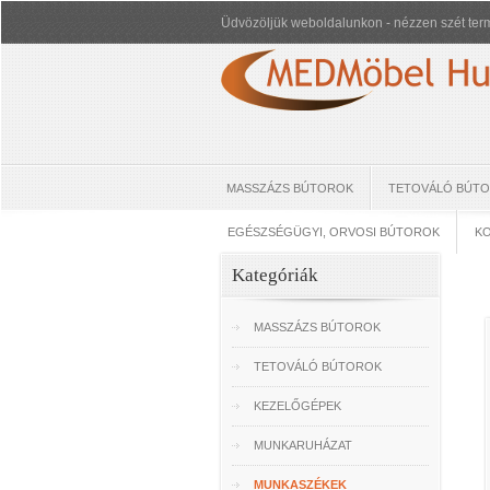
Üdvözöljük weboldalunkon - nézzen szét term
MASSZÁZS BÚTOROK
TETOVÁLÓ BÚT
EGÉSZSÉGÜGYI, ORVOSI BÚTOROK
KO
Kategóriák
MASSZÁZS BÚTOROK
TETOVÁLÓ BÚTOROK
KEZELŐGÉPEK
MUNKARUHÁZAT
MUNKASZÉKEK