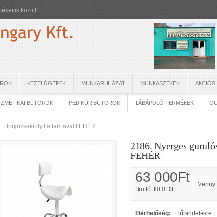
ékeink között!
OROK
KEZELŐGÉPEK
MUNKARUHÁZAT
MUNKASZÉKEK
AKCIÓS
ZMETIKAI BÚTOROK
PEDIKŰR BÚTOROK
LÁBÁPOLÓ TERMÉKEK
OU
forgózsámoly háttámlával FEHÉR
2186. Nyerges guruló
FEHÉR
63 000Ft
Menny.
Bruttó: 80 010Ft
Elérhetőség:
Előrendelésre