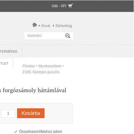
0db - 0Ft
Kosár
Elérhetőség
 TERMÉKEK
TLET
Főoldal
>
Munkaszékek
>
2186. Nyerges gurulós
s forgózsámoly háttámlával
Kosárba
:
Összehasonlításhoz adom