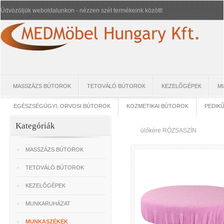
Üdvözöljük weboldalunkon - nézzen szét termékeink között!
MASSZÁZS BÚTOROK
TETOVÁLÓ BÚTOROK
KEZELŐGÉPEK
M
EGÉSZSÉGÜGYI, ORVOSI BÚTOROK
KOZMETIKAI BÚTOROK
PEDIK
Kategóriák
ülőkére RÓZSASZÍN
MASSZÁZS BÚTOROK
TETOVÁLÓ BÚTOROK
KEZELŐGÉPEK
MUNKARUHÁZAT
MUNKASZÉKEK