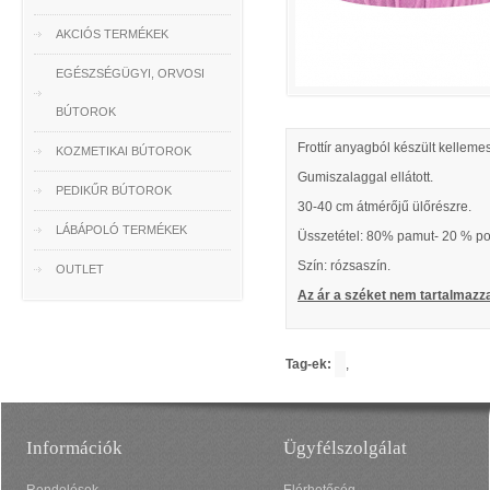
AKCIÓS TERMÉKEK
EGÉSZSÉGÜGYI, ORVOSI
BÚTOROK
Frottír anyagból készült kelleme
KOZMETIKAI BÚTOROK
Gumiszalaggal ellátott.
PEDIKŰR BÚTOROK
30-40 cm átmérőjű ülőrészre.
LÁBÁPOLÓ TERMÉKEK
Üsszetétel: 80% pamut- 20 % pol
Szín: rózsaszín.
OUTLET
Az ár a széket nem tartalmazz
Tag-ek:
,
Információk
Ügyfélszolgálat