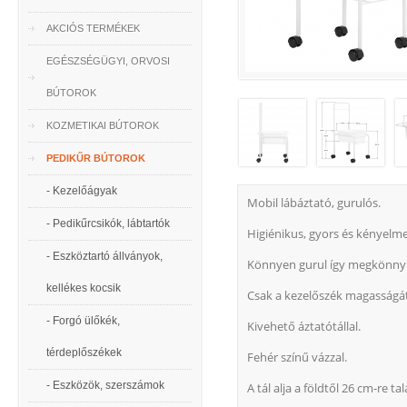
AKCIÓS TERMÉKEK
EGÉSZSÉGÜGYI, ORVOSI
BÚTOROK
KOZMETIKAI BÚTOROK
PEDIKŰR BÚTOROK
- Kezelőágyak
Mobil lábáztató, gurulós.
- Pedikűrcsikók, lábtartók
Higiénikus, gyors és kényelme
- Eszköztartó állványok,
Könnyen gurul így megkönnyí
kellékes kocsik
Csak a kezelőszék magasságát 
- Forgó ülőkék,
Kivehető áztatótállal.
térdeplőszékek
Fehér színű vázzal.
- Eszközök, szerszámok
A tál alja a földtől 26 cm-re ta