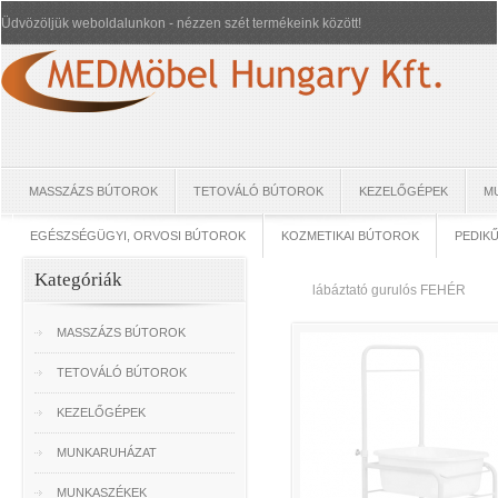
Üdvözöljük weboldalunkon - nézzen szét termékeink között!
MASSZÁZS BÚTOROK
TETOVÁLÓ BÚTOROK
KEZELŐGÉPEK
M
EGÉSZSÉGÜGYI, ORVOSI BÚTOROK
KOZMETIKAI BÚTOROK
PEDIK
Kategóriák
lábáztató gurulós FEHÉR
MASSZÁZS BÚTOROK
TETOVÁLÓ BÚTOROK
KEZELŐGÉPEK
MUNKARUHÁZAT
MUNKASZÉKEK