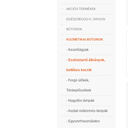
AKCIÓS TERMÉKEK
EGÉSZSÉGÜGYI, ORVOSI
BÚTOROK
KOZMETIKAI BÚTOROK
- Kezelőágyak
- Eszköztartó állványok,
kellékes kocsik
- Forgó ülőkék,
Térdeplőszékek
- Nagyítós lámpák
- Asztali műkörmös lámpák
- Egyszerhasználatos