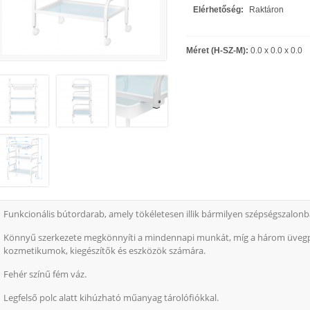
Elérhetőség:
Raktáron
Méret (H-SZ-M):
0.0 x 0.0 x 0.0
Funkcionális bútordarab, amely tökéletesen illik bármilyen szépségszalon
Könnyű szerkezete megkönnyíti a mindennapi munkát, míg a három üvegpol
kozmetikumok, kiegészítők és eszközök számára.
Fehér színű fém váz.
Legfelső polc alatt kihúzható műanyag tárolófiókkal.