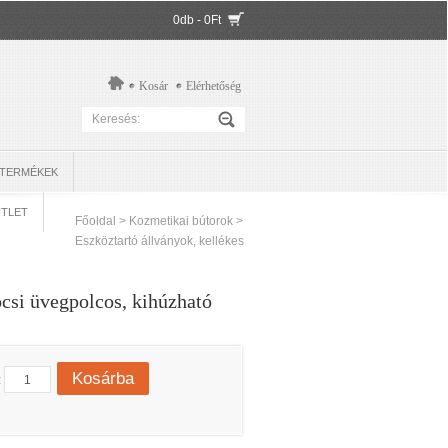
0db - 0Ft
Kosár
Elérhetőség
 TERMÉKEK
TLET
Főoldal
>
Kozmetikai bútorok
>
Eszköztartó állványok, kellékes
csi üvegpolcos, kihúzható
Kosárba
: