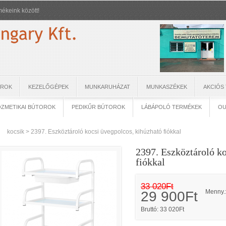
ékeink között!
OROK
KEZELŐGÉPEK
MUNKARUHÁZAT
MUNKASZÉKEK
AKCIÓS
ZMETIKAI BÚTOROK
PEDIKŰR BÚTOROK
LÁBÁPOLÓ TERMÉKEK
OU
kocsik
>
2397. Eszköztároló kocsi üvegpolcos, kihúzható fiókkal
2397. Eszköztároló ko
fiókkal
33 020Ft
Menny.
29 900Ft
Bruttó: 33 020Ft