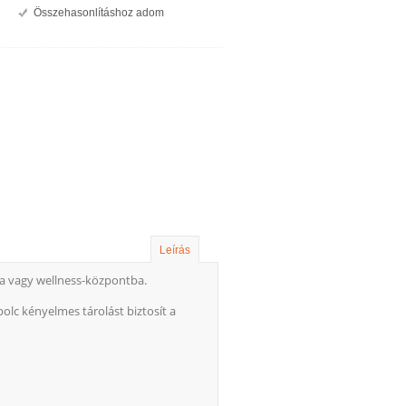
Összehasonlításhoz adom
Leírás
ba vagy wellness-központba.
c kényelmes tárolást biztosít a