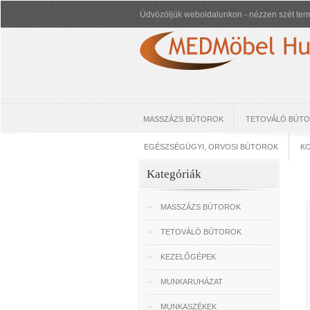
Üdvözöljük weboldalunkon - nézzen szét term
MASSZÁZS BÚTOROK
TETOVÁLÓ BÚT
EGÉSZSÉGÜGYI, ORVOSI BÚTOROK
KO
Kategóriák
MASSZÁZS BÚTOROK
TETOVÁLÓ BÚTOROK
KEZELŐGÉPEK
MUNKARUHÁZAT
MUNKASZÉKEK