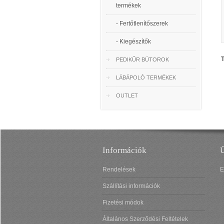
termékek
- Fertőtlenítőszerek
- Kiegészítők
T
PEDIKŰR BÚTOROK
LÁBÁPOLÓ TERMÉKEK
OUTLET
Információk
Ü
Rendelések
E
Szállítási információk
Fizetési módok
Általános Szerződési Feltételek