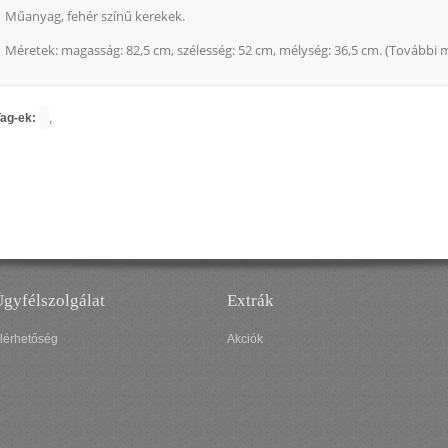
Műanyag, fehér színű kerekek.
Méretek: magasság: 82,5 cm, szélesség: 52 cm, mélység: 36,5 cm. (További 
ag-ek:
,
gyfélszolgálat
Extrák
lérhetőség
Akciók