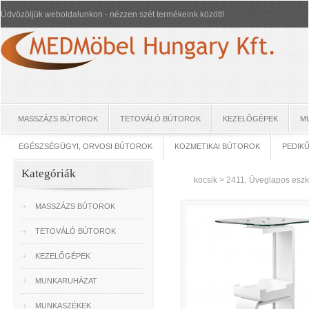
Üdvözöljük weboldalunkon - nézzen szét termékeink között!
MASSZÁZS BÚTOROK
TETOVÁLÓ BÚTOROK
KEZELŐGÉPEK
M
EGÉSZSÉGÜGYI, ORVOSI BÚTOROK
KOZMETIKAI BÚTOROK
PEDIK
Kategóriák
kocsik
>
2411. Üveglapos eszkö
MASSZÁZS BÚTOROK
TETOVÁLÓ BÚTOROK
KEZELŐGÉPEK
MUNKARUHÁZAT
MUNKASZÉKEK