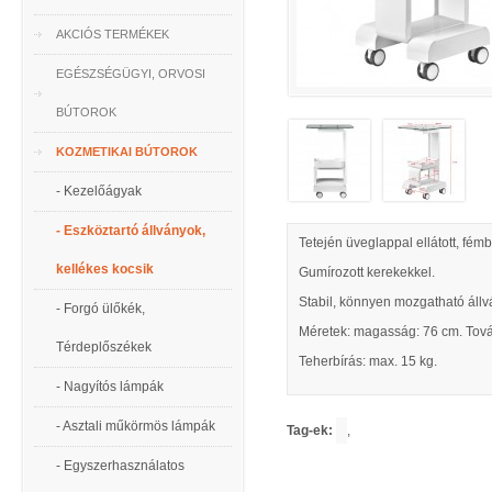
AKCIÓS TERMÉKEK
EGÉSZSÉGÜGYI, ORVOSI
BÚTOROK
KOZMETIKAI BÚTOROK
- Kezelőágyak
- Eszköztartó állványok,
Tetején üveglappal ellátott, fémb
kellékes kocsik
Gumírozott kerekekkel.
Stabil, könnyen mozgatható állv
- Forgó ülőkék,
Méretek: magasság: 76 cm. Tová
Térdeplőszékek
Teherbírás: max. 15 kg.
- Nagyítós lámpák
- Asztali műkörmös lámpák
Tag-ek:
,
- Egyszerhasználatos