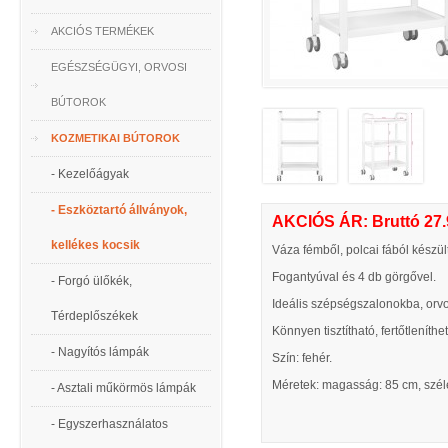
AKCIÓS TERMÉKEK
EGÉSZSÉGÜGYI, ORVOSI
BÚTOROK
KOZMETIKAI BÚTOROK
- Kezelőágyak
- Eszköztartó állványok,
AKCIÓS ÁR: Bruttó 27.
kellékes kocsik
Váza fémből, polcai fából készül
Fogantyúval és 4 db görgővel.
- Forgó ülőkék,
Ideális szépségszalonokba, orvo
Térdeplőszékek
Könnyen tisztítható, fertőtleníthet
- Nagyítós lámpák
Szín: fehér.
Méretek: magasság: 85 cm, szél
- Asztali műkörmös lámpák
- Egyszerhasználatos