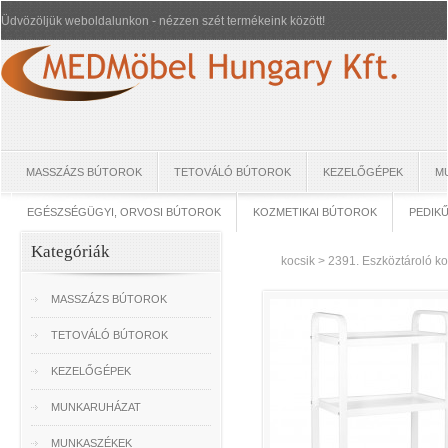
Üdvözöljük weboldalunkon - nézzen szét termékeink között!
MASSZÁZS BÚTOROK
TETOVÁLÓ BÚTOROK
KEZELŐGÉPEK
M
EGÉSZSÉGÜGYI, ORVOSI BÚTOROK
KOZMETIKAI BÚTOROK
PEDIK
Kategóriák
kocsik
>
2391. Eszköztároló ko
MASSZÁZS BÚTOROK
TETOVÁLÓ BÚTOROK
KEZELŐGÉPEK
MUNKARUHÁZAT
MUNKASZÉKEK