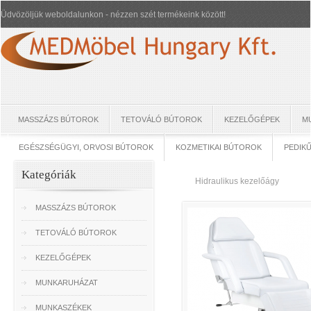
Üdvözöljük weboldalunkon - nézzen szét termékeink között!
MASSZÁZS BÚTOROK
TETOVÁLÓ BÚTOROK
KEZELŐGÉPEK
M
EGÉSZSÉGÜGYI, ORVOSI BÚTOROK
KOZMETIKAI BÚTOROK
PEDIK
Kategóriák
Hidraulikus kezelőágy
MASSZÁZS BÚTOROK
TETOVÁLÓ BÚTOROK
KEZELŐGÉPEK
MUNKARUHÁZAT
MUNKASZÉKEK