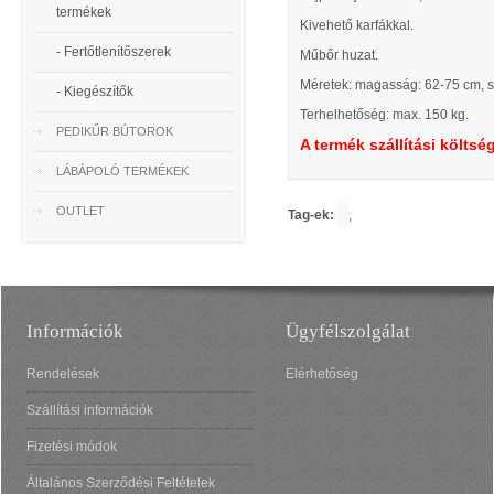
termékek
Kivehető karfákkal.
- Fertőtlenítőszerek
Műbőr huzat.
Méretek: magasság: 62-75 cm, s
- Kiegészítők
Terhelhetőség: max. 150 kg.
PEDIKŰR BÚTOROK
A termék szállítási költsé
LÁBÁPOLÓ TERMÉKEK
OUTLET
Tag-ek:
,
Információk
Ügyfélszolgálat
Rendelések
Elérhetőség
Szállítási információk
Fizetési módok
Általános Szerződési Feltételek