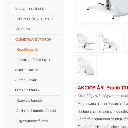
AKCIÓS TERMÉKEK
EGÉSZSÉGÜGYI, ORVOSI
BÚTOROK
KOZMETIKAI BÚTOROK
- Kezelőágyak
- Eszköztartó állványok,
kellékes kocsik
- Forgó ülőkék,
AKCIÓS ÁR: Bruttó 131
Térdeplőszékek
Kezelőágy szépségszalonoknak,
- Nagyítós lámpák
Magassága hidraulikusan állíthat
- Asztali műkörmös lámpák
Háttámlája manuálisan, fogasléce
Lábtartója tolóruddal szintén kézz
- Egyszerhasználatos
Fejpárnája kivehető, eltávolítás 