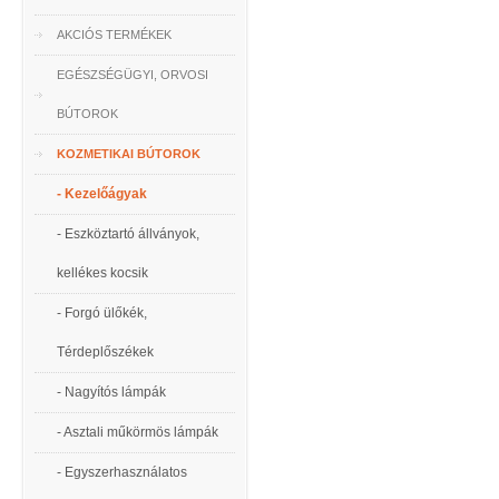
AKCIÓS TERMÉKEK
EGÉSZSÉGÜGYI, ORVOSI
BÚTOROK
KOZMETIKAI BÚTOROK
- Kezelőágyak
- Eszköztartó állványok,
kellékes kocsik
- Forgó ülőkék,
Térdeplőszékek
- Nagyítós lámpák
- Asztali műkörmös lámpák
- Egyszerhasználatos