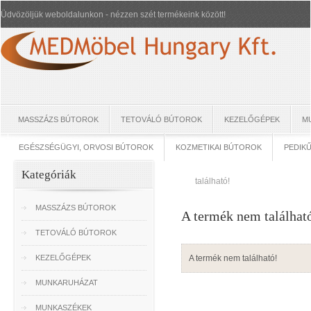
Üdvözöljük weboldalunkon - nézzen szét termékeink között!
MASSZÁZS BÚTOROK
TETOVÁLÓ BÚTOROK
KEZELŐGÉPEK
M
EGÉSZSÉGÜGYI, ORVOSI BÚTOROK
KOZMETIKAI BÚTOROK
PEDIK
Kategóriák
található!
MASSZÁZS BÚTOROK
A termék nem találhat
TETOVÁLÓ BÚTOROK
KEZELŐGÉPEK
A termék nem található!
MUNKARUHÁZAT
MUNKASZÉKEK