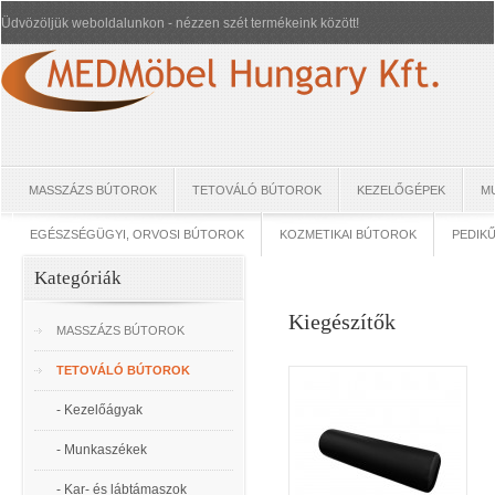
Üdvözöljük weboldalunkon - nézzen szét termékeink között!
MASSZÁZS BÚTOROK
TETOVÁLÓ BÚTOROK
KEZELŐGÉPEK
M
EGÉSZSÉGÜGYI, ORVOSI BÚTOROK
KOZMETIKAI BÚTOROK
PEDIK
Kategóriák
Kiegészítők
MASSZÁZS BÚTOROK
TETOVÁLÓ BÚTOROK
- Kezelőágyak
- Munkaszékek
- Kar- és lábtámaszok