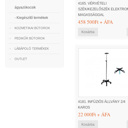
4165. VÉRVÉTELI
ágyazókocsik
SZÉK/KEZELŐSZÉK ELEKTR
MAGASSÁGGAL
- Kiegészítő termékek
458 500Ft + ÁFA
KOZMETIKAI BÚTOROK
PEDIKŰR BÚTOROK
LÁBÁPOLÓ TERMÉKEK
OUTLET
4181. INFÚZIÓS ÁLLVÁNY 2/4
KAROS
22 000Ft + ÁFA