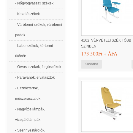
- Nőgyógyászati székek
- Kezelőszékek
- Várótermi székek, várótermi
padok
4162. VÉRVÉTELI SZÉK TÖBB
- Laborszékek, kórtermi
SZÍNBEN
173 500Ft + ÁFA
ülőkék
- Orvosi székek, forgószékek
- Paravánok, elválasztók
- Eszköztartók,
műszerasztalok
- Nagyítós lámpák,
vizsgálólámpák
- Szennyestárolók,