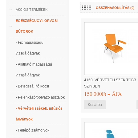
ÖSSZEHASONLÍTÁS (0)
AKCIÓS TERMÉKEK
EGÉSZSÉGÜGYI, ORVOSI
BÚTOROK
- Fix magasságú
vizsgálóágyak
- Állítható magasságú
vizsgálóágyak
4160. VÉRVÉTELI SZÉK TÖBB
- Betegszállító kocsi
SZÍNBEN
150 000Ft + ÁFA
- Pelenkázó/pólyázó asztalok
- Vérvételi székek, infúziós
állványok
- Fellépő zsámolyok