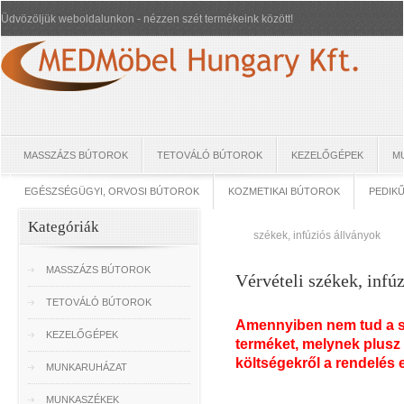
Üdvözöljük weboldalunkon - nézzen szét termékeink között!
MASSZÁZS BÚTOROK
TETOVÁLÓ BÚTOROK
KEZELŐGÉPEK
M
EGÉSZSÉGÜGYI, ORVOSI BÚTOROK
KOZMETIKAI BÚTOROK
PEDIK
Kategóriák
székek, infúziós állványok
MASSZÁZS BÚTOROK
Vérvételi székek, infú
TETOVÁLÓ BÚTOROK
Amennyiben nem tud a szá
KEZELŐGÉPEK
terméket, melynek plusz 
költségekről a rendelés 
MUNKARUHÁZAT
MUNKASZÉKEK